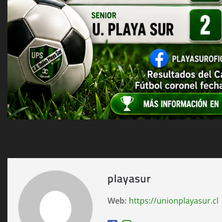
playasur
Web:
https://unionplayasur.cl