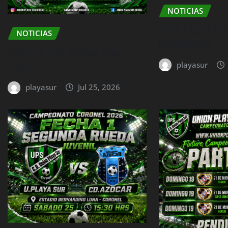
NOTICIAS
1RA FECHA 
NOTICIAS
DORADOS
fixture 1ra fecha 2da
rueda
playasur
playasur
Jul 25, 2026