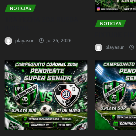
NOTICIAS
1RA FECHA 2DA RUEDA
NOTICIAS
JUVENIL
FIXTURE FI
playasur
Jul 25, 2026
playasur