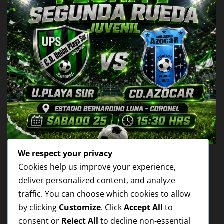
We respect your privacy
NOTICIAS
Cookies help us improve your experience,
1RA FECHA 2DA RUEDA JUVENIL
deliver personalized content, and analyze
traffic. You can choose which cookies to allow
playasur
Jul 25, 2026
by clicking
Customize
. Click
Accept All
to
consent or
Reject All
to decline non-essential