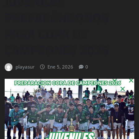
JUVENILES
PREPARÁNDONOS
PARA COPA DE
CAMPEONES 2026
playasur
Ene 5, 2026
0