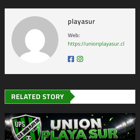
playasur
Web:
https://unionplayasur.cl
RELATED STORY