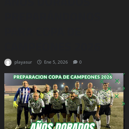
AÑOS DORADOS
PREPARÁNDONOS
PARA COPA DE
CAMPEONES 2026
playasur
Ene 5, 2026
0