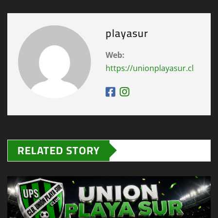
playasur
Web:
https://unionplayasur.cl
RELATED STORY