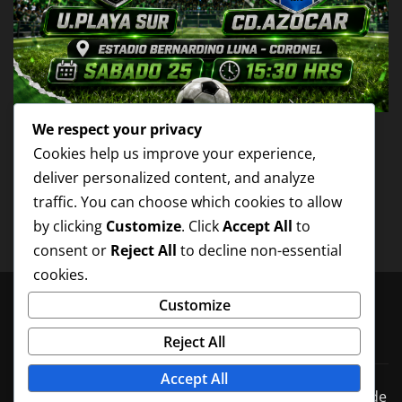
We respect your privacy
NOTICIAS
Cookies help us improve your experience,
1RA FECHA 2DA RUEDA JUVENIL
deliver personalized content, and analyze
traffic. You can choose which cookies to allow
playasur
Jul 25, 2026
by clicking
Customize
. Click
Accept All
to
consent or
Reject All
to decline non-essential
cookies.
Customize
Reject All
Accept All
Copyright © 2025 | UNION PLAYA SUR
|
Irvine News
de