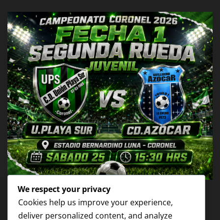
We respect your privacy
NOTICIAS
Cookies help us improve your experience,
1RA FECHA 2DA RUEDA JUVENIL
deliver personalized content, and analyze