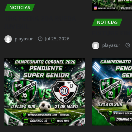
NOTICIAS
1RA FECHA 2DA RUEDA
NOTICIAS
JUVENIL
FIXTURE FI
playasur
Jul 25, 2026
playasur