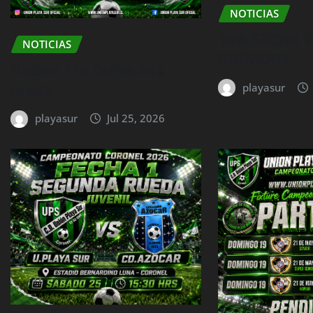
NOTICIAS
1RA FECHA 
NOTICIAS
DORADOS
fixture 1ra fecha 2da
rueda
playasur
playasur
Jul 25, 2026