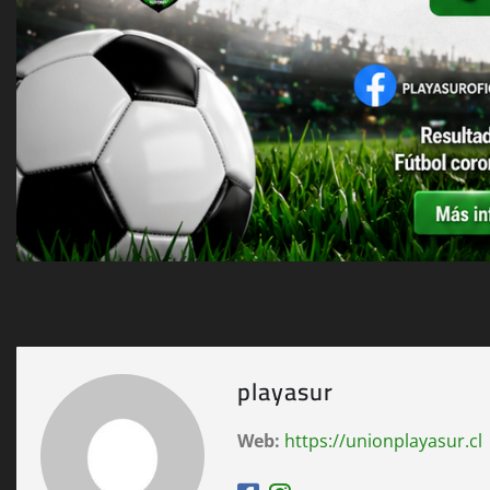
playasur
Web:
https://unionplayasur.cl